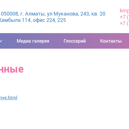
kmp
50008, г. Алматы, ул Муканова, 243, кв. 20

+7 
амбыла 114, офис 224, 225
+7 
Медиа галерея
Глоссарий
Контакты
енные
nye.html