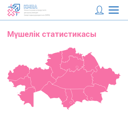
Мүшелік статистикасы